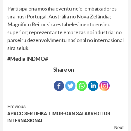
Partisipa ona mos iha eventu ne’e, embaixadores
sira husi Portugal, Austrália no Nova Zelândia;
Magnífico Reitor sira estabelesimentu ensinu
superior; reprezentante emprezas no industria; no
parseiru dezenvolvimentu nasional no internasional
sira seluk.
#Media INDMO#
Share on
Continue
Previous
APACC SERTIFIKA TIMOR-OAN SAI AKREDITOR
Reading
INTERNASIONAL
Next