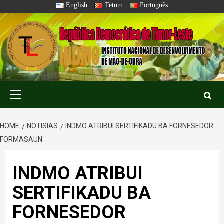
Skip
English
Tetum
Português
to
content
Primary
Menu
HOME
NOTISIAS
INDMO ATRIBUI SERTIFIKADU BA FORNESEDOR
FORMASAUN
INDMO ATRIBUI
SERTIFIKADU BA
FORNESEDOR