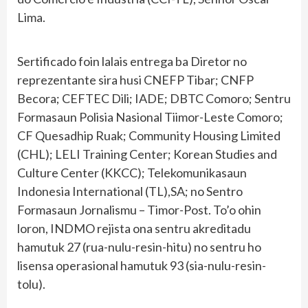
Lima.
Sertificado foin lalais entrega ba Diretor no
reprezentante sira husi CNEFP Tibar; CNFP
Becora; CEFTEC Dili; IADE; DBTC Comoro; Sentru
Formasaun Polisia Nasional Tiimor-Leste Comoro;
CF Quesadhip Ruak; Community Housing Limited
(CHL); LELI Training Center; Korean Studies and
Culture Center (KKCC); Telekomunikasaun
Indonesia International (TL),SA; no Sentro
Formasaun Jornalismu – Timor-Post. To’o ohin
loron, INDMO rejista ona sentru akreditadu
hamutuk 27 (rua-nulu-resin-hitu) no sentru ho
lisensa operasional hamutuk 93 (sia-nulu-resin-
tolu).