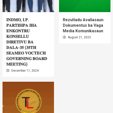
𝐈𝐍𝐃𝐌𝐎, 𝐈.𝐏.
Rezultadu Avaliasaun
𝐏𝐀𝐑𝐓𝐈𝐒𝐈𝐏𝐀 𝐈𝐇𝐀
Dokumentus ba Vaga
𝐄𝐍𝐊𝐎𝐍𝐓𝐑𝐔
Media Komunikasaun
𝐊𝐎𝐍𝐒𝐄𝐋𝐋𝐔
August 21, 2023
𝐃𝐈𝐑𝐄𝐓𝐈𝐕𝐔 𝐁𝐀
𝐃𝐀𝐋𝐀-𝟑𝟓 (𝟑𝟓𝐓𝐇
𝐒𝐄𝐀𝐌𝐄𝐎 𝐕𝐎𝐂𝐓𝐄𝐂𝐇
𝐆𝐎𝐕𝐄𝐑𝐍𝐈𝐍𝐆 𝐁𝐎𝐀𝐑𝐃
𝐌𝐄𝐄𝐓𝐈𝐍𝐆)
December 11, 2024