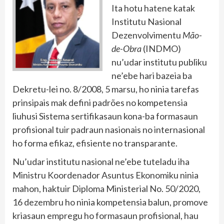
Ita hotu hatene katak
Institutu Nasional
Dezenvolvimentu
Mão-
de-Obra
(INDMO)
nu’udar institutu publiku
ne’ebe hari bazeia ba
Dekretu-lei no. 8/2008, 5 marsu, ho ninia tarefas
prinsipais mak defini padrões no kompetensia
liuhusi Sistema sertifikasaun kona-ba formasaun
profisional tuir padraun nasionais no internasional
ho forma efikaz, efisiente no transparante.
Nu’udar institutu nasional ne’ebe tuteladu iha
Ministru Koordenador Asuntus Ekonomiku ninia
mahon, haktuir Diploma Ministerial No. 50/2020,
16 dezembru ho ninia kompetensia balun, promove
kriasaun empregu ho formasaun profisional, hau