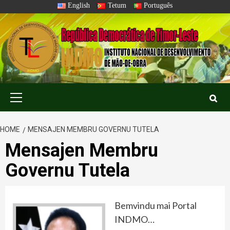
Skip
English
Tetum
Português
to
content
Primary
Menu
HOME
MENSAJEN MEMBRU GOVERNU TUTELA
Mensajen Membru
Governu Tutela
Bemvindu mai Portal
INDMO…