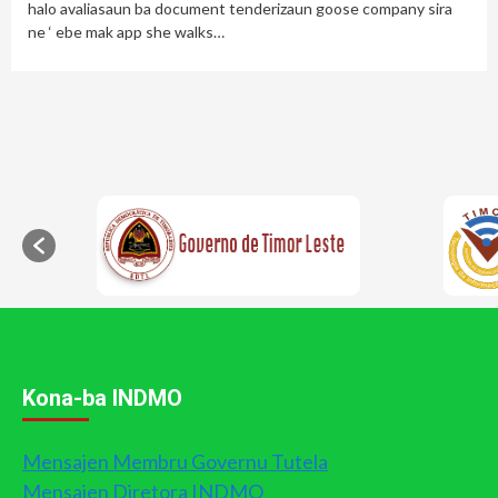
halo avaliasaun ba document tenderizaun goose company sira
ne ‘ ebe mak app she walks…
Kona-ba INDMO
Mensajen Membru Governu Tutela
Mensajen Diretora INDMO