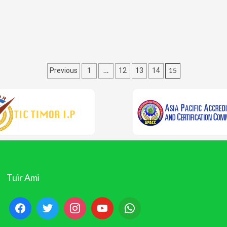
Posts
…
15
Previous
1
12
13
14
pagination
Tuir Ami