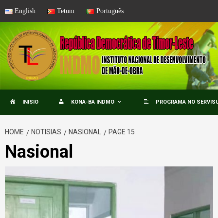
Skip
English
Tetum
Português
to
content
INISIO
KONA-BA INDMO
PROGRAMA NO SERVISU
HOME
NOTISIAS
NASIONAL
PAGE 15
Nasional