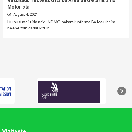
Rezultadu Teste Eskrita ba Area Sekretariu/a no
Motorista
August 4, 2021
Liu husi meiu ida ne’e INDMO hakarak informa Ba Maluk sira
ne’ebe foin dadauk tuir…
Vizitante