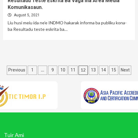
Resultadu Teste Eskrita Ba Vaga Iha Area Media
Komunikasaun.
August 5, 2021
Liu husi meiu ida ne’e INDMO hakarak informa ba publiku kona-
ba Resultadu teste eskrita ba…
Posts
…
12
Previous
1
9
10
11
13
14
15
Next
pagination
Tuir Ami