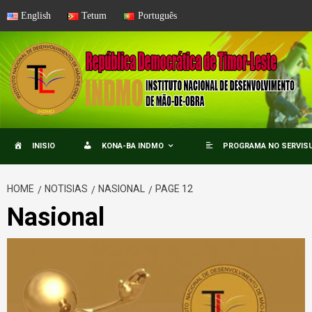
Skip
English
Tetum
Português
to
content
INISIO
KONA-BA INDMO
PROGRAMA NO SERVISU
HOME
NOTISIAS
NASIONAL
PAGE 12
Nasional