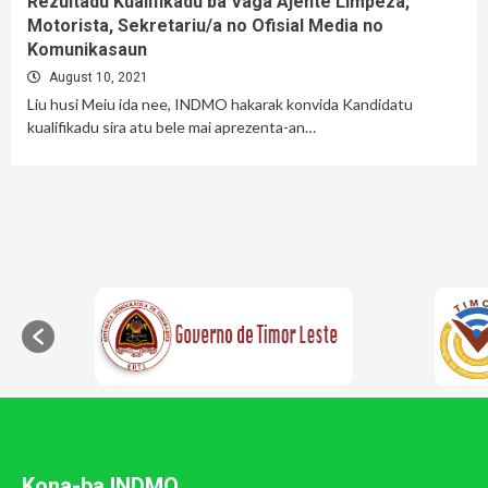
Rezultadu Kualifikadu ba Vaga Ajente Limpeza,
Motorista, Sekretariu/a no Ofisial Media no
Komunikasaun
August 10, 2021
Liu husi Meiu ida nee, INDMO hakarak konvida Kandidatu
kualifikadu sira atu bele mai aprezenta-an…
Kona-ba INDMO