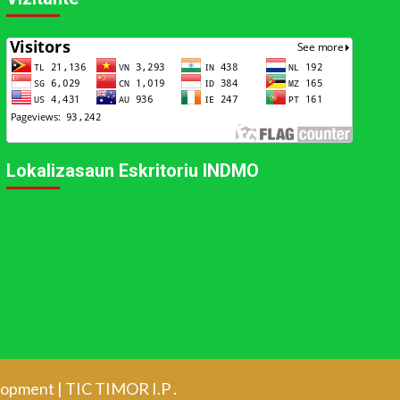
Lokalizasaun Eskritoriu INDMO
elopment
|
TIC TIMOR I.P
.