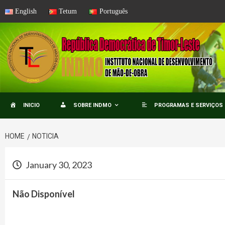
Skip
English
Tetum
Português
to
content
INICIO
SOBRE INDMO
PROGRAMAS E SERVIÇOS
HOME
NOTICIA
January 30, 2023
Não Disponível