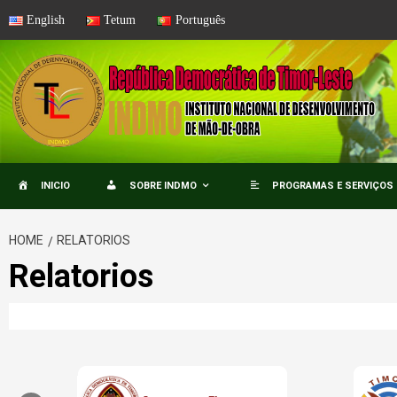
Skip
English
Tetum
Português
to
content
INICIO
SOBRE INDMO
PROGRAMAS E SERVIÇOS
HOME
RELATORIOS
Relatorios