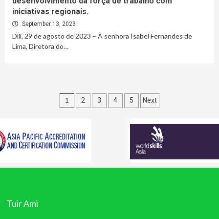
desenvolvimento da força de trabalho com
iniciativas regionais.
September 13, 2023
Díli, 29 de agosto de 2023 – A senhora Isabel Fernandes de
Lima, Diretora do…
Posts
1
2
3
4
5
Next
pagination
Tuir Ami