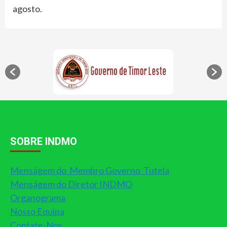
agosto.
SOBRE INDMO
Menságem do Membro Governo Tutela
Menságem do Diretor INDMO
Organograma
Nosso Equipa
Contate-Nos