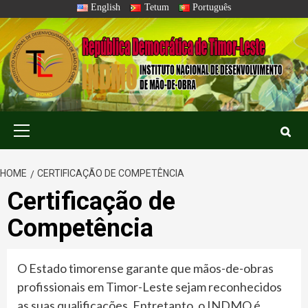
Skip
English
Tetum
Português
to
content
Primary
Menu
HOME
CERTIFICAÇÃO DE COMPETÊNCIA
Certificação de
Competência
O Estado timorense garante que mãos-de-obras
profissionais em Timor-Leste sejam reconhecidos
as suas qualificações. Entretanto, o INDMO é