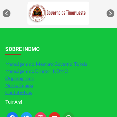
SOBRE INDMO
Menságem do Membro Governo Tutela
Menságem do Diretor INDMO
Organograma
Nosso Equipa
Contate-Nos
Tuir Ami