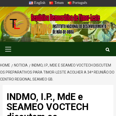
Skip
English
Tetum
Português
to
content
Primary
Menu
HOME
NOTICIA
INDMO, I.P., MDE E SEAMEO VOCTECH DISCUTEM
OS PREPARATIVOS PARA TIMOR-LESTE ACOLHER A 34ª REUNIÃO DO
CENTRO REGIONAL SEAMEO GB.
INDMO, I.P., MdE e
SEAMEO VOCTECH