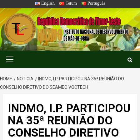
Skip
English
Tetum
Português
to
content
Primary
Menu
HOME
NOTICIA
INDMO, I.P. PARTICIPOU NA 35ª REUNIÃO DO
CONSELHO DIRETIVO DO SEAMEO VOCTECH
INDMO, I.P. PARTICIPOU
NA 35ª REUNIÃO DO
CONSELHO DIRETIVO