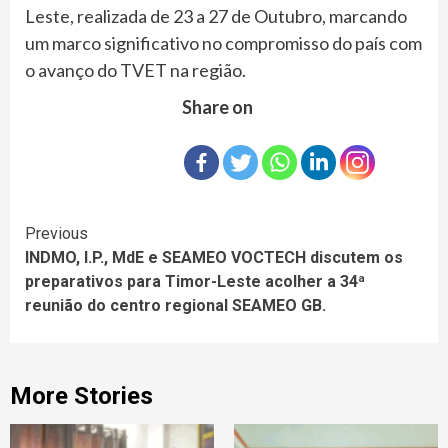
Leste, realizada de 23 a 27 de Outubro, marcando
um marco significativo no compromisso do país com
o avanço do TVET na região.
Share on
Continue
Previous
INDMO, I.P., MdE e SEAMEO VOCTECH discutem os
Reading
preparativos para Timor-Leste acolher a 34ª
reunião do centro regional SEAMEO GB.
More Stories